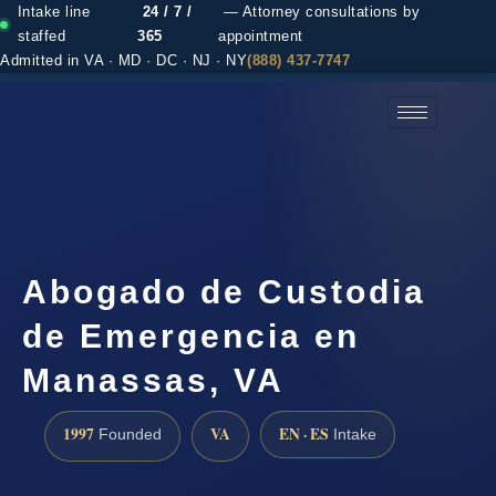
Intake line
24 / 7 /
— Attorney consultations by
staffed
365
appointment
Admitted in VA · MD · DC · NJ · NY
(888) 437-7747
(888) 437-7747 →
Abogado de Custodia
de Emergencia en
Manassas, VA
1997
VA
EN · ES
Founded
Intake