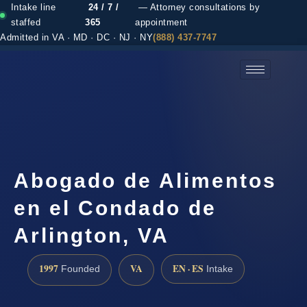
Intake line
24 / 7 /
— Attorney consultations by
staffed
365
appointment
Admitted in VA · MD · DC · NJ · NY
(888) 437-7747
(888) 437-7747 →
Abogado de Alimentos
en el Condado de
Arlington, VA
1997
VA
EN · ES
Founded
Intake