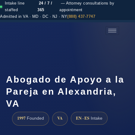
Intake line
24 / 7 /
— Attorney consultations by
staffed
365
appointment
Admitted in VA · MD · DC · NJ · NY
(888) 437-7747
(888) 437-7747 →
Abogado de Apoyo a la
Pareja en Alexandria,
VA
1997
VA
EN · ES
Founded
Intake