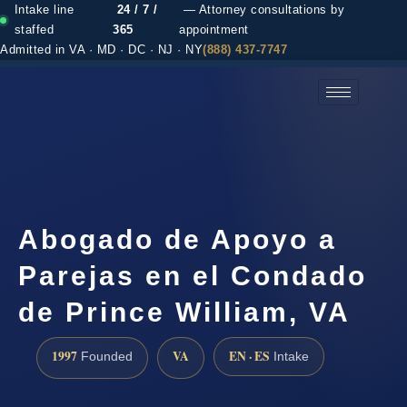
Intake line
24 / 7 /
— Attorney consultations by
staffed
365
appointment
Admitted in VA · MD · DC · NJ · NY
(888) 437-7747
(888) 437-7747 →
Abogado de Apoyo a
Parejas en el Condado
de Prince William, VA
1997
VA
EN · ES
Founded
Intake