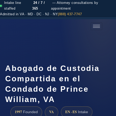
Intake line
24 / 7 /
— Attorney consultations by
staffed
365
appointment
Admitted in VA · MD · DC · NJ · NY
(888) 437-7747
(888) 437-7747 →
Abogado de Custodia
Compartida en el
Condado de Prince
William, VA
1997
VA
EN · ES
Founded
Intake