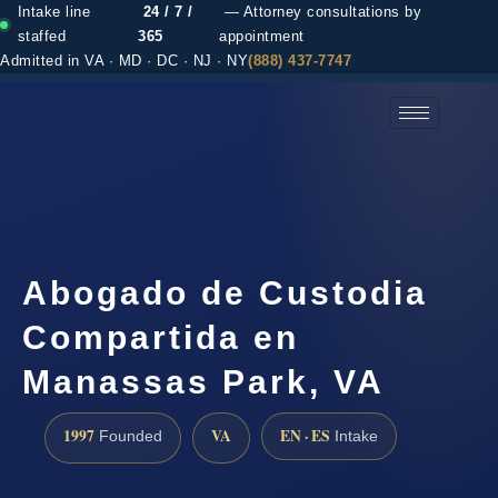
Intake line
24 / 7 /
— Attorney consultations by
staffed
365
appointment
Admitted in VA · MD · DC · NJ · NY
(888) 437-7747
(888) 437-7747 →
Abogado de Custodia
Compartida en
Manassas Park, VA
1997
VA
EN · ES
Founded
Intake