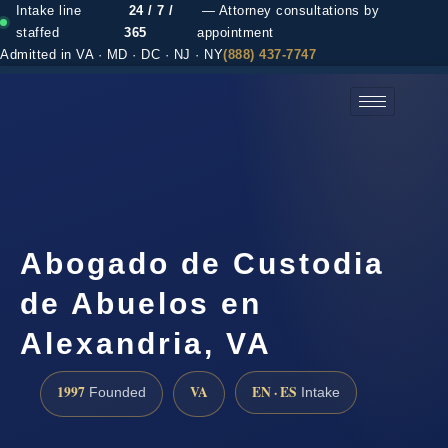
Intake line
24 / 7 /
— Attorney consultations by
staffed
365
appointment
Admitted in VA · MD · DC · NJ · NY
(888) 437-7747
(888) 437-7747 →
Abogado de Custodia
de Abuelos en
Alexandria, VA
1997
VA
EN · ES
Founded
Intake