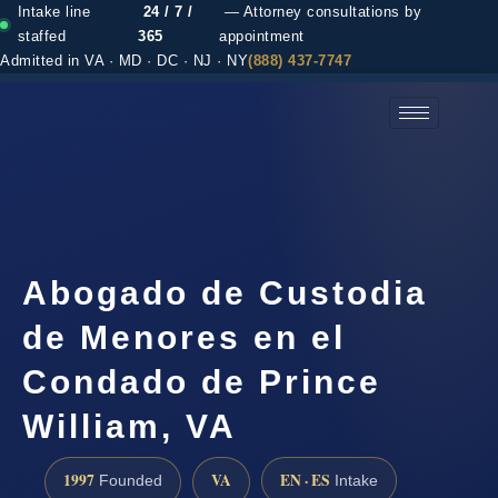
Intake line
24 / 7 /
— Attorney consultations by
staffed
365
appointment
Admitted in VA · MD · DC · NJ · NY
(888) 437-7747
(888) 437-7747 →
Abogado de Custodia
de Menores en el
Condado de Prince
William, VA
1997
VA
EN · ES
Founded
Intake