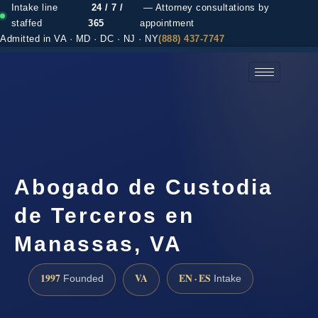
Intake line
24 / 7 /
— Attorney consultations by
staffed
365
appointment
Admitted in VA · MD · DC · NJ · NY
(888) 437-7747
(888) 437-7747 →
Abogado de Custodia
de Terceros en
Manassas, VA
1997
VA
EN · ES
Founded
Intake