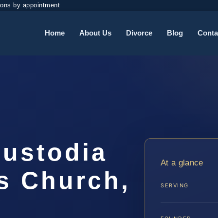
ions by appointment
Home
About Us
Divorce
Blog
Conta
ustodia
At a glance
ls Church,
SERVING