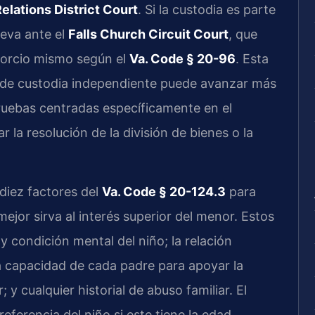
elations District Court
. Si la custodia es parte
leva ante el
Falls Church Circuit Court
, que
divorcio mismo según el
Va. Code § 20-96
. Esta
n de custodia independiente puede avanzar más
pruebas centradas específicamente en el
r la resolución de la división de bienes o la
 diez factores del
Va. Code § 20-124.3
para
ejor sirva al interés superior del menor. Estos
 y condición mental del niño; la relación
la capacidad de cada padre para apoyar la
; y cualquier historial de abuso familiar. El
eferencia del niño si este tiene la edad,