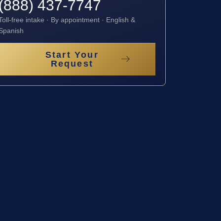
(888) 437-7747
Toll-free intake · By appointment · English &
Spanish
Start Your
Request