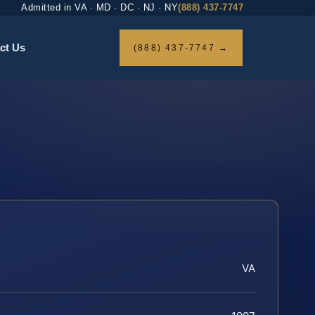
Admitted in VA · MD · DC · NJ · NY
(888) 437-7747
ct Us
(888) 437-7747 →
VA