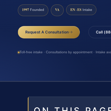
1997
VA
EN · ES
Founded
Intake
Request A Consultation
Call (8
Toll-free intake · Consultations by appointment · Intake av
ON THIS PAG