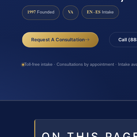
1997
VA
EN · ES
Founded
Intake
Request A Consultation
Call (8
Toll-free intake · Consultations by appointment · Intake av
ON THIS PAG