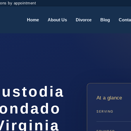
ions by appointment
Home
About Us
Divorce
Blog
Conta
ustodia
At a glance
Condado
SERVING
irginia