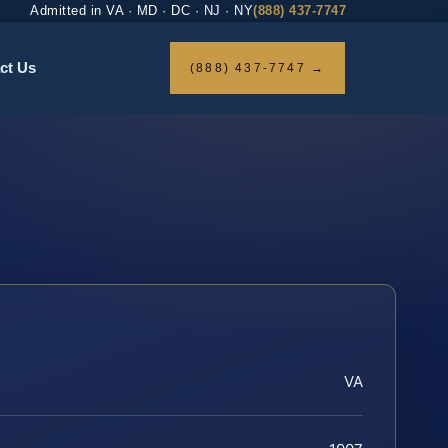
Admitted in VA · MD · DC · NJ · NY
(888) 437-7747
ct Us
(888) 437-7747 →
VA