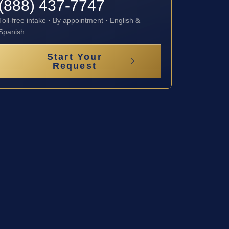
(888) 437-7747
Toll-free intake · By appointment · English &
Spanish
Start Your
Request