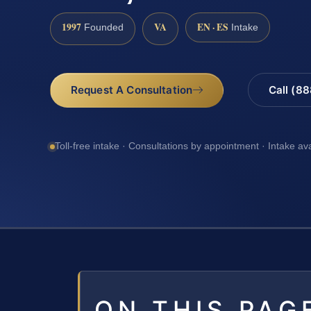
1997
VA
EN · ES
Founded
Intake
Request A Consultation
Call (8
Toll-free intake · Consultations by appointment · Intake av
ON THIS PAG