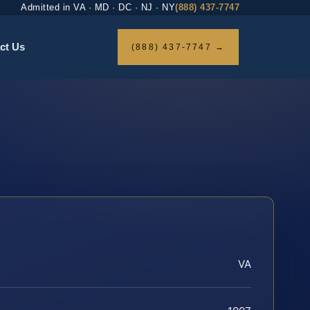
Admitted in VA · MD · DC · NJ · NY
(888) 437-7747
ct Us
(888) 437-7747 →
VA