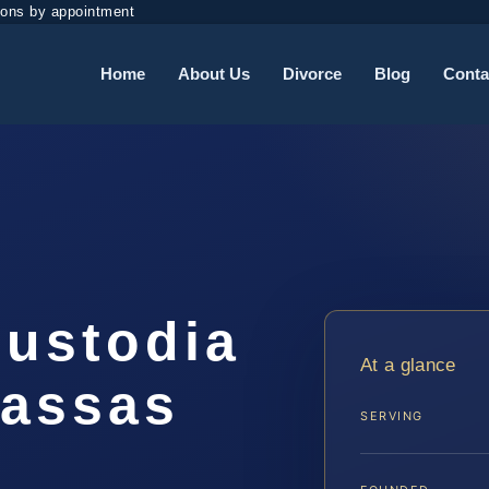
ions by appointment
Home
About Us
Divorce
Blog
Conta
ustodia
At a glance
nassas
SERVING