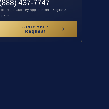
(888) 437-7747
Toll-free intake · By appointment · English &
Spanish
Start Your
Request