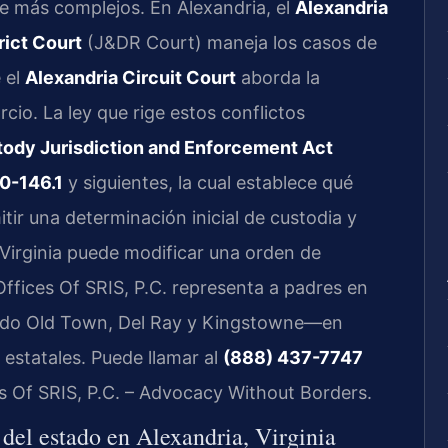
 más complejos. En Alexandria, el
Alexandria
rict Court
(J&DR Court) maneja los casos de
 el
Alexandria Circuit Court
aborda la
cio. La ley que rige estos conflictos
tody Jurisdiction and Enforcement Act
0-146.1
y siguientes, la cual establece qué
itir una determinación inicial de custodia y
 Virginia puede modificar una orden de
ffices Of SRIS, P.C. representa a padres en
endo Old Town, Del Ray y Kingstowne—en
 estatales. Puede llamar al
(888) 437-7747
es Of SRIS, P.C. – Advocacy Without Borders.
a del estado en Alexandria, Virginia