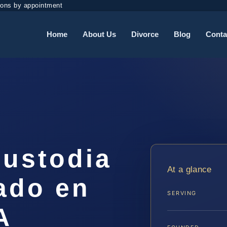
ions by appointment
Home
About Us
Divorce
Blog
Conta
ustodia
At a glance
ado en
SERVING
A