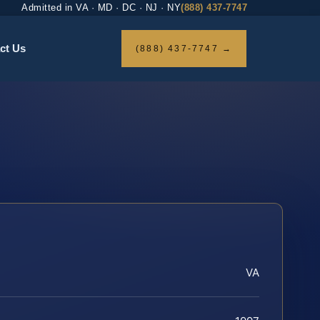
Admitted in VA · MD · DC · NJ · NY
(888) 437-7747
ct Us
(888) 437-7747 →
VA