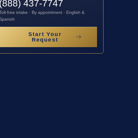
(888) 437-7747
Toll-free intake · By appointment · English &
Spanish
Start Your
Request