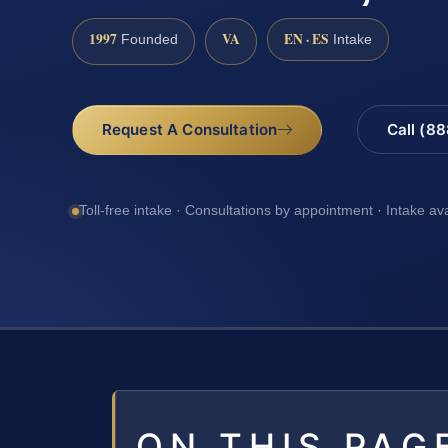
1997
VA
EN · ES
Founded
Intake
Request A Consultation
Call (8
Toll-free intake · Consultations by appointment · Intake av
ON THIS PAG