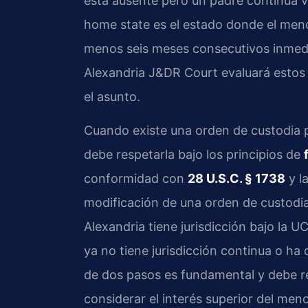
está ausente pero un padre continúa vi
home state es el estado donde el meno
menos seis meses consecutivos inmedia
Alexandria J&DR Court evaluará estos
el asunto.
Cuando existe una orden de custodia pr
debe respetarla bajo los principios de
conformidad con
28 U.S.C. § 1738
y l
modificación de una orden de custodia 
Alexandria tiene jurisdicción bajo la U
ya no tiene jurisdicción continua o ha d
de dos pasos es fundamental y debe re
considerar el interés superior del men