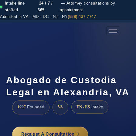
Intake line
24 / 7 /
— Attorney consultations by
staffed
365
appointment
Admitted in VA · MD · DC · NJ · NY
(888) 437-7747
(888) 437-7747 →
Abogado de Custodia
Legal en Alexandria, VA
1997
VA
EN · ES
Founded
Intake
Request A Consultation