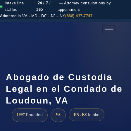
Intake line
24 / 7 /
— Attorney consultations by
staffed
365
appointment
Admitted in VA · MD · DC · NJ · NY
(888) 437-7747
(888) 437-7747 →
Abogado de Custodia
Legal en el Condado de
Loudoun, VA
1997
VA
EN · ES
Founded
Intake