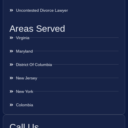
Uncontested Divorce Lawyer
Areas Served
Virginia
Maryland
District Of Columbia
New Jersey
New York
Colombia
Call Us