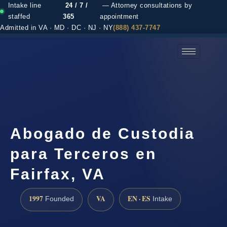
Intake line
24 / 7 /
— Attorney consultations by
staffed
365
appointment
Admitted in VA · MD · DC · NJ · NY
(888) 437-7747
(888) 437-7747 →
Abogado de Custodia
para Terceros en
Fairfax, VA
1997
VA
EN · ES
Founded
Intake