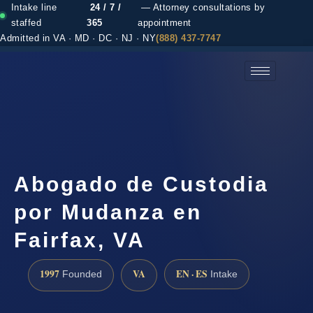
Intake line
24 / 7 /
— Attorney consultations by
staffed
365
appointment
Admitted in VA · MD · DC · NJ · NY
(888) 437-7747
(888) 437-7747 →
Abogado de Custodia
por Mudanza en
Fairfax, VA
1997
VA
EN · ES
Founded
Intake