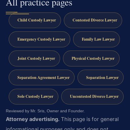
All practice pages
Child Custody Lawyer
Contested Divorce Lawyer
Emergency Custody Lawyer
Family Law Lawyer
Joint Custody Lawyer
Physical Custody Lawyer
Separation Agreement Lawyer
Separation Lawyer
Sole Custody Lawyer
Uncontested Divorce Lawyer
Reviewed by Mr. Sris, Owner and Founder.
Attorney advertising.
This page is for general
informational purposes only and does not