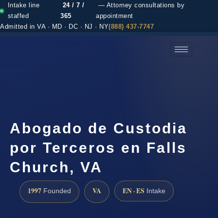
Intake line
24 / 7 /
— Attorney consultations by
staffed
365
appointment
Admitted in VA · MD · DC · NJ · NY
(888) 437-7747
(888) 437-7747 →
Abogado de Custodia
por Terceros en Falls
Church, VA
1997
VA
EN · ES
Founded
Intake