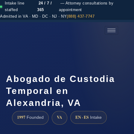
Intake line
24 / 7 /
— Attorney consultations by
staffed
365
appointment
Admitted in VA · MD · DC · NJ · NY
(888) 437-7747
(888) 437-7747 →
Abogado de Custodia
Temporal en
Alexandria, VA
1997
VA
EN · ES
Founded
Intake