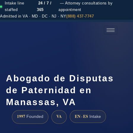
Intake line
24 / 7 /
— Attorney consultations by
staffed
365
appointment
Admitted in VA · MD · DC · NJ · NY
(888) 437-7747
(888) 437-7747 →
Abogado de Disputas
de Paternidad en
Manassas, VA
1997
VA
EN · ES
Founded
Intake