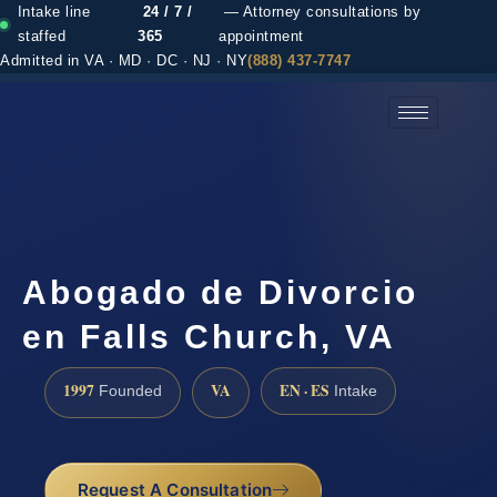
Intake line
24 / 7 /
— Attorney consultations by
staffed
365
appointment
Admitted in VA · MD · DC · NJ · NY
(888) 437-7747
(888) 437-7747 →
Abogado de Divorcio
en Falls Church, VA
1997
VA
EN · ES
Founded
Intake
Request A Consultation