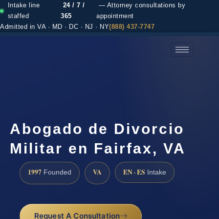
Intake line
24 / 7 /
— Attorney consultations by
staffed
365
appointment
Admitted in VA · MD · DC · NJ · NY
(888) 437-7747
(888) 437-7747 →
Abogado de Divorcio
Militar en Fairfax, VA
1997
VA
EN · ES
Founded
Intake
Request A Consultation