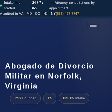
Intake line
24 / 7 /
— Attorney consultations by
staffed
365
appointment
Admitted in VA · MD · DC · NJ · NY
(888) 437-7747
(888) 437-7747 →
Abogado de Divorcio
Militar en Norfolk,
Virginia
1997
VA
EN · ES
Founded
Intake