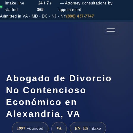
Intake line
24 / 7 /
— Attorney consultations by
staffed
365
appointment
Admitted in VA · MD · DC · NJ · NY
(888) 437-7747
(888) 437-7747 →
Abogado de Divorcio
No Contencioso
Económico en
Alexandria, VA
1997
VA
EN · ES
Founded
Intake