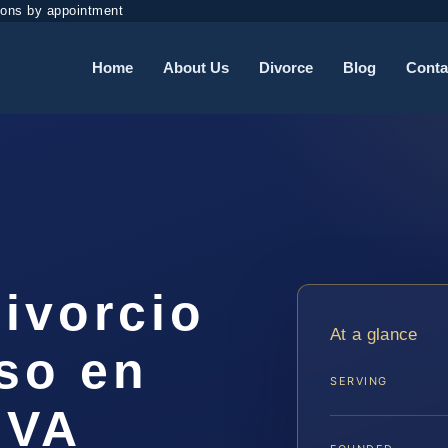
ions by appointment
Home
About Us
Divorce
Blog
Conta
ivorcio
At a glance
so en
SERVING
 VA