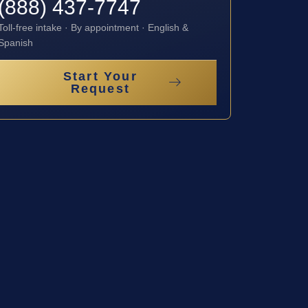
(888) 437-7747
Toll-free intake · By appointment · English &
Spanish
Start Your
Request