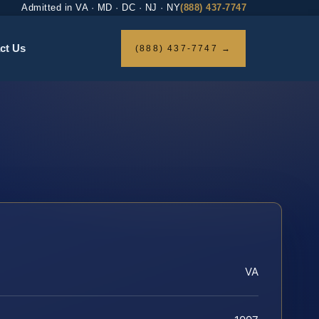
Admitted in VA · MD · DC · NJ · NY
(888) 437-7747
ct Us
(888) 437-7747 →
VA