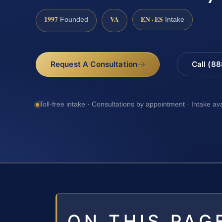
1997
VA
EN · ES
Founded
Intake
Request A Consultation
Call (8
Toll-free intake · Consultations by appointment · Intake av
ON THIS PAG