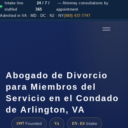
Intake line
24 / 7 /
— Attorney consultations by
staffed
365
appointment
Admitted in VA · MD · DC · NJ · NY
(888) 437-7747
(888) 437-7747 →
Abogado de Divorcio
para Miembros del
Servicio en el Condado
de Arlington, VA
1997
VA
EN · ES
Founded
Intake