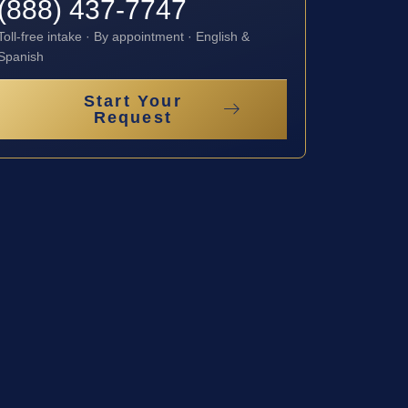
(888) 437-7747
Toll-free intake · By appointment · English &
Spanish
Start Your
Request