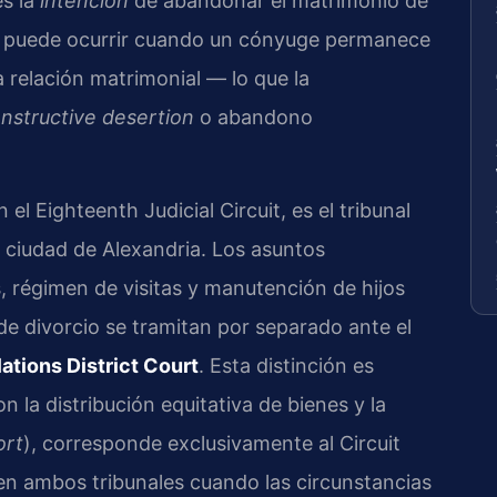
s la
intención
de abandonar el matrimonio de
n puede ocurrir cuando un cónyuge permanece
 relación matrimonial — lo que la
nstructive desertion
o abandono
 el Eighteenth Judicial Circuit, es el tribunal
a ciudad de Alexandria. Los asuntos
 régimen de visitas y manutención de hijos
de divorcio se tramitan por separado ante el
ations District Court
. Esta distinción es
n la distribución equitativa de bienes y la
ort
), corresponde exclusivamente al Circuit
 en ambos tribunales cuando las circunstancias