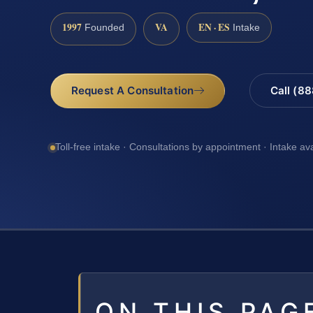
1997
VA
EN · ES
Founded
Intake
Request A Consultation
Call (8
Toll-free intake · Consultations by appointment · Intake av
ON THIS PAG