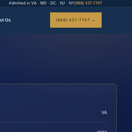
Admitted in VA · MD · DC · NJ · NY
(888) 437-7747
ct Us
(888) 437-7747 →
VA