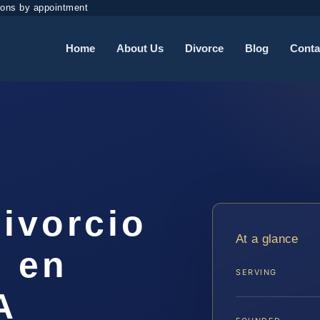
ions by appointment
Home
About Us
Divorce
Blog
Conta
ivorcio
At a glance
 en
SERVING
A