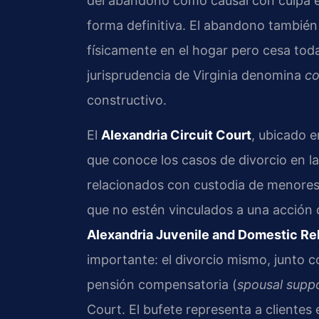
del abandono como causal con culpa e
forma definitiva. El abandono tambié
físicamente en el hogar pero cesa toda
jurisprudencia de Virginia denomina
co
constructivo.
El
Alexandria Circuit Court
, ubicado en
que conoce los casos de divorcio en l
relacionados con custodia de menores,
que no estén vinculados a una acción 
Alexandria Juvenile and Domestic Rel
importante: el divorcio mismo, junto co
pensión compensatoria (
spousal supp
Court. El bufete representa a clientes