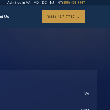
Admitted in VA · MD · DC · NJ · NY
(888) 437-7747
ct Us
(888) 437-7747 →
VA