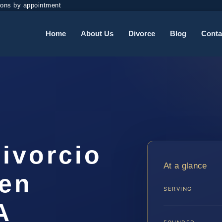
ions by appointment
Home
About Us
Divorce
Blog
Conta
ivorcio
At a glance
 en
SERVING
A