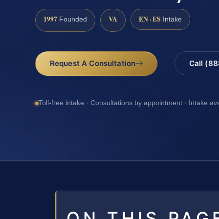
1997
VA
EN · ES
Founded
Intake
Request A Consultation
Call (8
Toll-free intake · Consultations by appointment · Intake av
ON THIS PAG