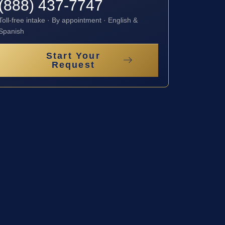
(888) 437-7747
Toll-free intake · By appointment · English &
Spanish
Start Your
Request