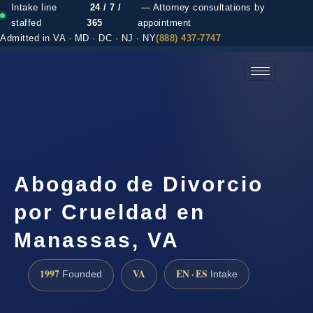
Intake line
24 / 7 /
— Attorney consultations by
staffed
365
appointment
Admitted in VA · MD · DC · NJ · NY
(888) 437-7747
(888) 437-7747 →
Abogado de Divorcio
por Crueldad en
Manassas, VA
1997
VA
EN · ES
Founded
Intake