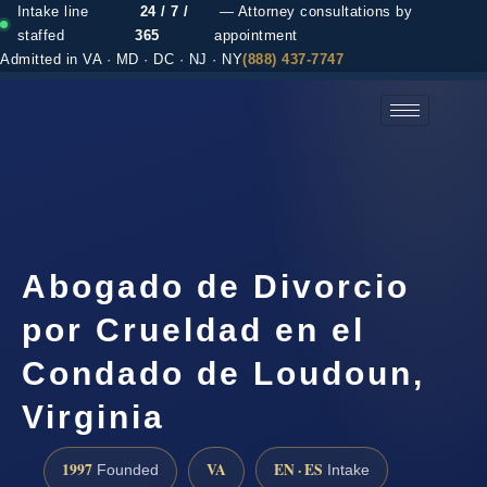
Intake line
24 / 7 /
— Attorney consultations by
staffed
365
appointment
Admitted in VA · MD · DC · NJ · NY
(888) 437-7747
(888) 437-7747 →
Abogado de Divorcio
por Crueldad en el
Condado de Loudoun,
Virginia
1997
VA
EN · ES
Founded
Intake