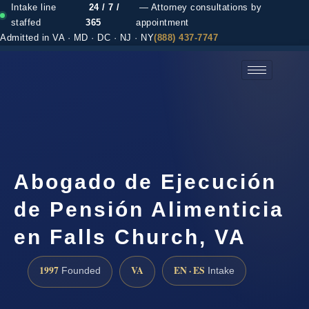
Intake line
24 / 7 /
— Attorney consultations by
staffed
365
appointment
Admitted in VA · MD · DC · NJ · NY
(888) 437-7747
(888) 437-7747 →
Abogado de Ejecución
de Pensión Alimenticia
en Falls Church, VA
1997
VA
EN · ES
Founded
Intake