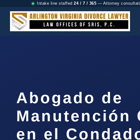
Intake line staffed
24 / 7 / 365
— Attorney consultat
Abogado de
Manutención 
en el Condad