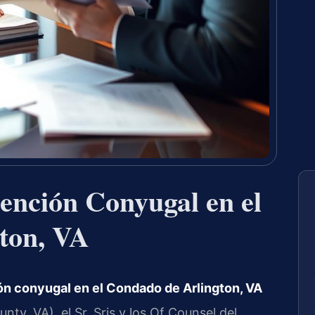
nción Conyugal en el
ton, VA
n conyugal en el Condado de Arlington, VA
ty, VA), el Sr. Sris y los Of Counsel del