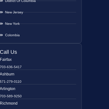
District Of Columbia
New Jersey
New York
Colombia
Call Us
Fairfax
703-636-5417
Ashburn
571-279-0110
Arlington
703-589-9250
Richmond