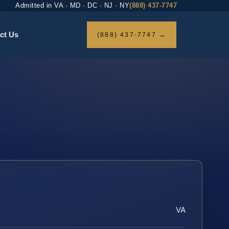
Admitted in VA · MD · DC · NJ · NY
(888) 437-7747
ct Us
(888) 437-7747 →
VA