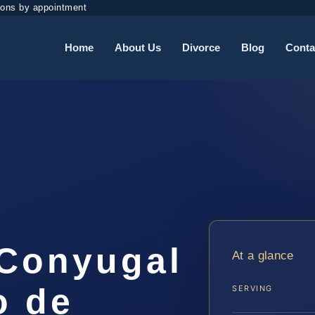
ions by appointment
Home
About Us
Divorce
Blog
Conta
Conyugal
At a glance
o de
SERVING