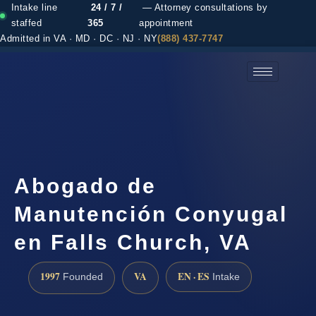
Intake line
24 / 7 /
— Attorney consultations by
staffed
365
appointment
Admitted in VA · MD · DC · NJ · NY
(888) 437-7747
(888) 437-7747 →
Abogado de
Manutención Conyugal
en Falls Church, VA
1997
VA
EN · ES
Founded
Intake