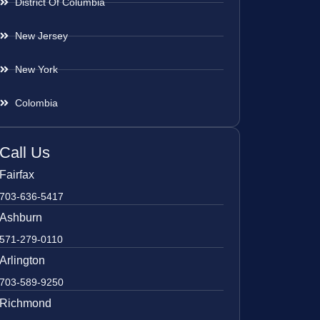
District Of Columbia
New Jersey
New York
Colombia
Call Us
Fairfax
703-636-5417
Ashburn
571-279-0110
Arlington
703-589-9250
Richmond