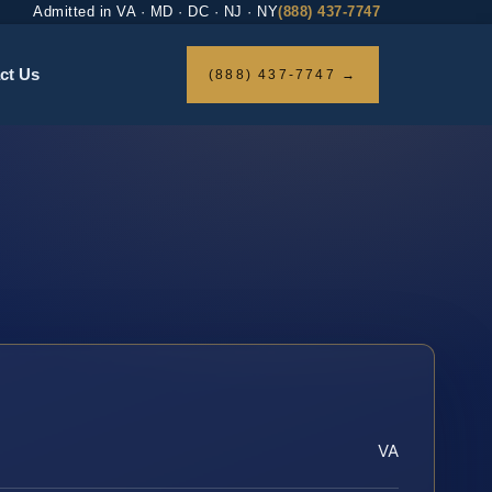
Admitted in VA · MD · DC · NJ · NY
(888) 437-7747
ct Us
(888) 437-7747 →
VA