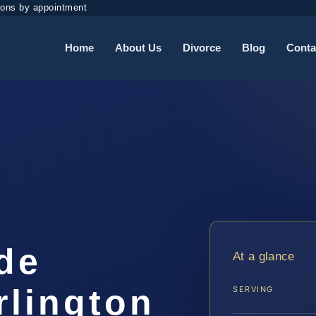
ions by appointment
Home
About Us
Divorce
Blog
Conta
de
At a glance
rlington
SERVING