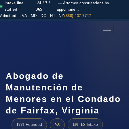
Intake line
24 / 7 /
— Attorney consultations by
staffed
365
appointment
Admitted in VA · MD · DC · NJ · NY
(888) 437-7747
(888) 437-7747 →
Abogado de
Manutención de
Menores en el Condado
de Fairfax, Virginia
1997
VA
EN · ES
Founded
Intake