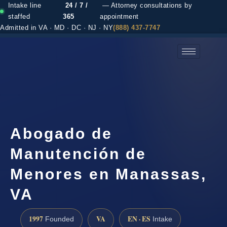
Intake line
24 / 7 /
— Attorney consultations by
staffed
365
appointment
Admitted in VA · MD · DC · NJ · NY
(888) 437-7747
(888) 437-7747 →
Abogado de
Manutención de
Menores en Manassas,
VA
1997
VA
EN · ES
Founded
Intake