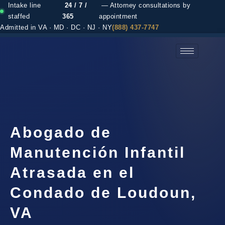
Intake line
24 / 7 /
— Attorney consultations by
staffed
365
appointment
Admitted in VA · MD · DC · NJ · NY
(888) 437-7747
(888) 437-7747 →
Abogado de
Manutención Infantil
Atrasada en el
Condado de Loudoun,
VA