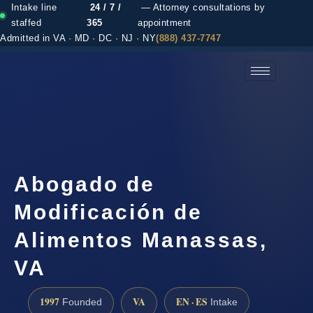
Intake line
24 / 7 /
— Attorney consultations by
staffed
365
appointment
Admitted in VA · MD · DC · NJ · NY
(888) 437-7747
(888) 437-7747 →
Abogado de
Modificación de
Alimentos Manassas,
VA
1997
VA
EN · ES
Founded
Intake