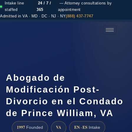
Intake line
24 / 7 /
— Attorney consultations by
staffed
365
appointment
Admitted in VA · MD · DC · NJ · NY
(888) 437-7747
(888) 437-7747 →
Abogado de
Modificación Post-
Divorcio en el Condado
de Prince William, VA
1997
VA
EN · ES
Founded
Intake