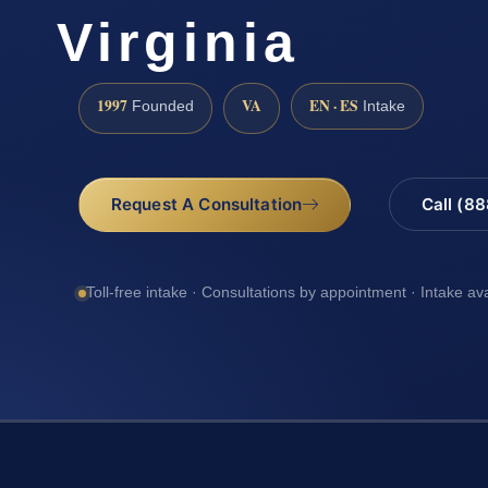
Virginia
1997
VA
EN · ES
Founded
Intake
Request A Consultation
Call (8
Toll-free intake · Consultations by appointment · Intake av