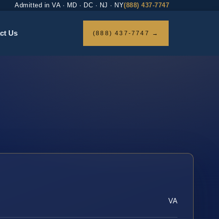
Admitted in VA · MD · DC · NJ · NY
(888) 437-7747
ct Us
(888) 437-7747 →
VA