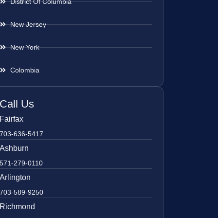
District Of Columbia
New Jersey
New York
Colombia
Call Us
Fairfax
703-636-5417
Ashburn
571-279-0110
Arlington
703-589-9250
Richmond