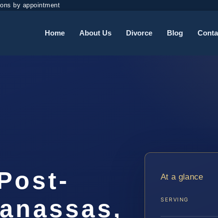
ions by appointment
Home
About Us
Divorce
Blog
Conta
Post-
At a glance
Manassas,
SERVING