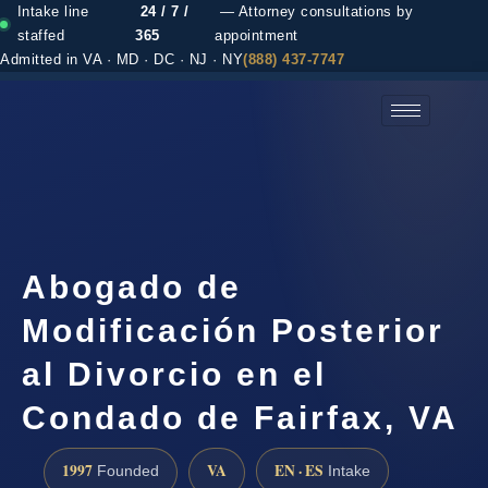
Intake line
24 / 7 /
— Attorney consultations by
staffed
365
appointment
Admitted in VA · MD · DC · NJ · NY
(888) 437-7747
(888) 437-7747 →
Abogado de
Modificación Posterior
al Divorcio en el
Condado de Fairfax, VA
1997
VA
EN · ES
Founded
Intake