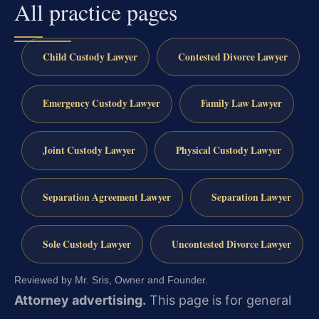
All practice pages
Child Custody Lawyer
Contested Divorce Lawyer
Emergency Custody Lawyer
Family Law Lawyer
Joint Custody Lawyer
Physical Custody Lawyer
Separation Agreement Lawyer
Separation Lawyer
Sole Custody Lawyer
Uncontested Divorce Lawyer
Reviewed by Mr. Sris, Owner and Founder.
Attorney advertising.
This page is for general