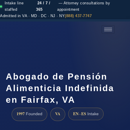
Intake line
24 / 7 /
— Attorney consultations by
staffed
365
appointment
Admitted in VA · MD · DC · NJ · NY
(888) 437-7747
(888) 437-7747 →
Abogado de Pensión
Alimenticia Indefinida
en Fairfax, VA
1997
VA
EN · ES
Founded
Intake