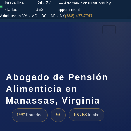
Intake line
24 / 7 /
— Attorney consultations by
staffed
365
appointment
Admitted in VA · MD · DC · NJ · NY
(888) 437-7747
(888) 437-7747 →
Abogado de Pensión
Alimenticia en
Manassas, Virginia
1997
VA
EN · ES
Founded
Intake