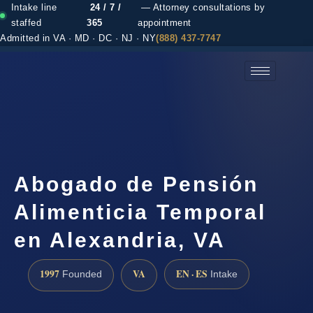
Intake line
24 / 7 /
— Attorney consultations by
staffed
365
appointment
Admitted in VA · MD · DC · NJ · NY
(888) 437-7747
(888) 437-7747 →
Abogado de Pensión
Alimenticia Temporal
en Alexandria, VA
1997
VA
EN · ES
Founded
Intake