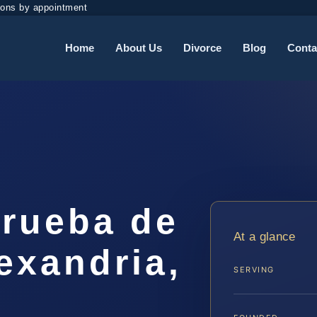
ions by appointment
Home
About Us
Divorce
Blog
Conta
rueba de
At a glance
exandria,
SERVING