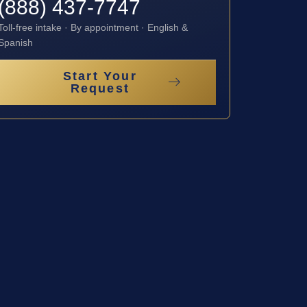
(888) 437-7747
Toll-free intake · By appointment · English &
Spanish
Start Your
Request