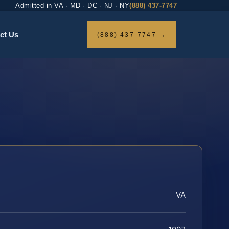
Admitted in VA · MD · DC · NJ · NY
(888) 437-7747
ct Us
(888) 437-7747 →
VA