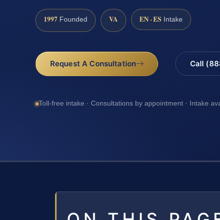
1997
VA
EN · ES
Founded
Intake
Request A Consultation
Call (8
Toll-free intake · Consultations by appointment · Intake av
ON THIS PAG