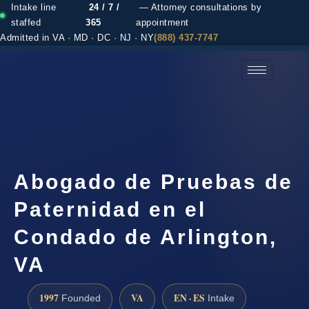
Intake line
24 / 7 /
— Attorney consultations by
staffed
365
appointment
Admitted in VA · MD · DC · NJ · NY
(888) 437-7747
(888) 437-7747 →
Abogado de Pruebas de
Paternidad en el
Condado de Arlington,
VA
1997
VA
EN · ES
Founded
Intake