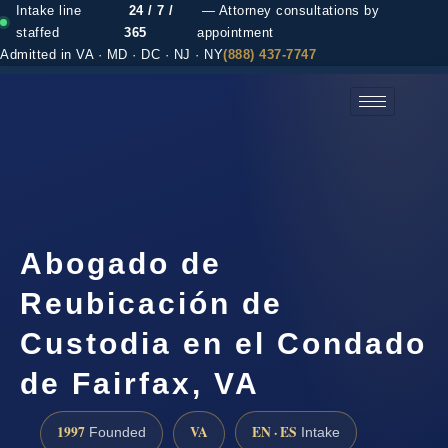
Intake line
24 / 7 /
— Attorney consultations by
staffed
365
appointment
Admitted in VA · MD · DC · NJ · NY
(888) 437-7747
(888) 437-7747 →
Abogado de
Reubicación de
Custodia en el Condado
de Fairfax, VA
1997
VA
EN · ES
Founded
Intake