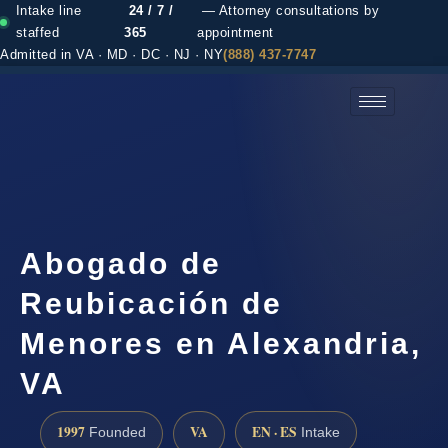
Intake line
24 / 7 /
— Attorney consultations by
staffed
365
appointment
Admitted in VA · MD · DC · NJ · NY
(888) 437-7747
(888) 437-7747 →
Abogado de
Reubicación de
Menores en Alexandria,
VA
1997
VA
EN · ES
Founded
Intake