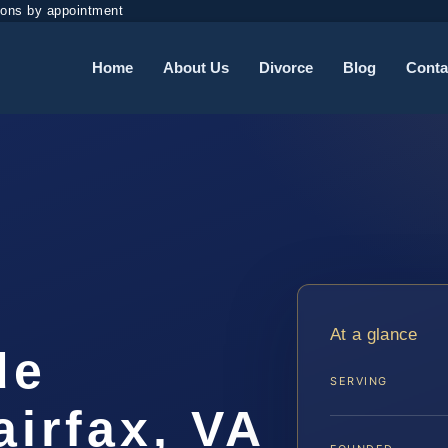
ions by appointment
Home
About Us
Divorce
Blog
Conta
At a glance
de
SERVING
irfax, VA