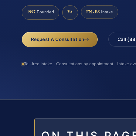
1997
VA
EN · ES
Founded
Intake
Request A Consultation
Call (8
Toll-free intake · Consultations by appointment · Intake av
ON THIS PAG