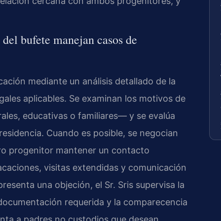
relación cercana con ambos progenitores, y
l del bufete manejan casos de
ación mediante un análisis detallado de la
legales aplicables. Se examinan los motivos de
les, educativas o familiares— y se evalúa
residencia. Cuando es posible, se negocian
tro progenitor mantener un contacto
vacaciones, visitas extendidas y comunicación
presenta una objeción, el Sr. Sris supervisa la
a documentación requerida y la comparecencia
senta a padres no custodios que desean