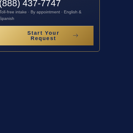
(888) 437-7747
Toll-free intake · By appointment · English &
Spanish
Start Your
Request