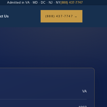
Admitted in VA · MD · DC · NJ · NY
(888) 437-7747
ct Us
(888) 437-7747 →
VA