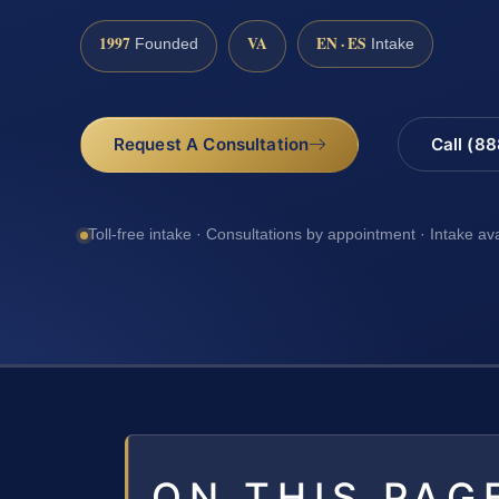
1997
VA
EN · ES
Founded
Intake
Request A Consultation
Call (8
Toll-free intake · Consultations by appointment · Intake av
ON THIS PAG