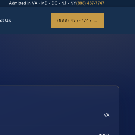
Admitted in VA · MD · DC · NJ · NY
(888) 437-7747
ct Us
(888) 437-7747 →
VA