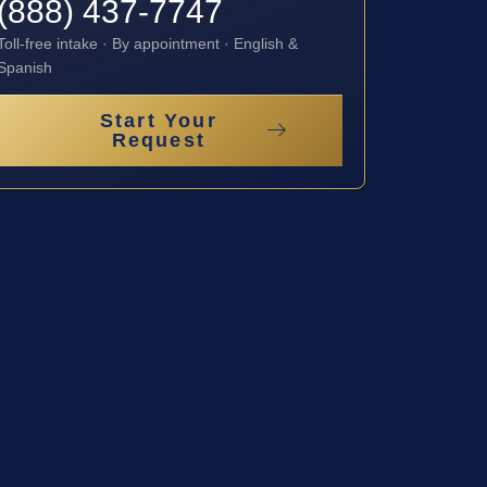
(888) 437-7747
Toll-free intake · By appointment · English &
Spanish
Start Your
Request