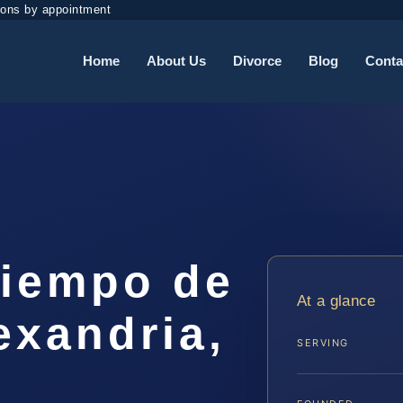
ions by appointment
Home
About Us
Divorce
Blog
Conta
iempo de
At a glance
exandria,
SERVING